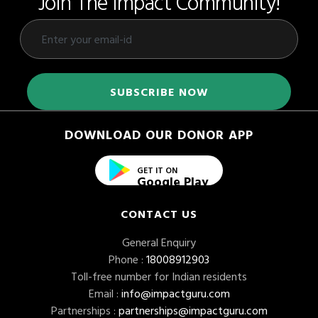
Join The Impact Community!
DOWNLOAD OUR DONOR APP
GET IT ON
Google Play
CONTACT US
General Enquiry
Phone :
18008912903
Toll-free number for Indian residents
Email :
info@impactguru.com
Partnerships :
partnerships@impactguru.com